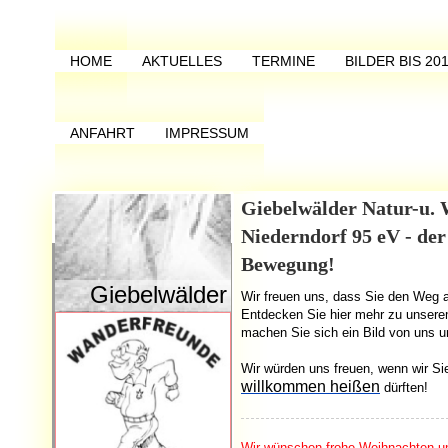
HOME
AKTUELLES
TERMINE
BILDER BIS 20
ANFAHRT
IMPRESSUM
Giebelwälder Natur-u.
Niederndorf 95 eV - der
Bewegung!
Giebelwälder Natur-u. Wanderfre
Wir freuen uns, dass Sie den Weg 
Entdecken Sie hier mehr zu unserem
machen Sie sich ein Bild von uns u
Wir würden uns freuen, wenn wir Si
willkommen heißen
dürften!
Wir wünschen frohe Weihnachten un